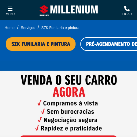
MENU
LIGAR
Home
Serviços
SZK Funilaria e pintura
SZK FUNILARIA E PINTURA
PRÉ-AGENDAMENTO DE