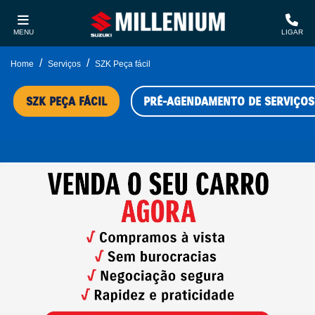
MENU
LIGAR
Home
Serviços
SZK Peça fácil
SZK PEÇA FÁCIL
PRÉ-AGENDAMENTO DE SERVIÇOS