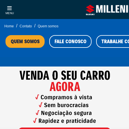
MENU
Home
Contato
Quem somos
QUEM SOMOS
FALE CONOSCO
TRABALHE C