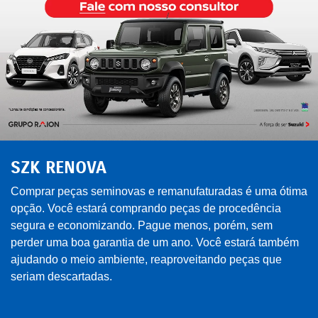
SZK RENOVA
Comprar peças seminovas e remanufaturadas é uma ótima
opção. Você estará comprando peças de procedência
segura e economizando. Pague menos, porém, sem
perder uma boa garantia de um ano. Você estará também
ajudando o meio ambiente, reaproveitando peças que
seriam descartadas.