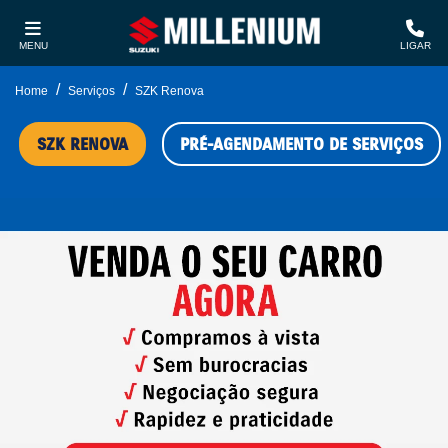
MENU
LIGAR
Home
Serviços
SZK Renova
SZK RENOVA
PRÉ-AGENDAMENTO DE SERVIÇOS