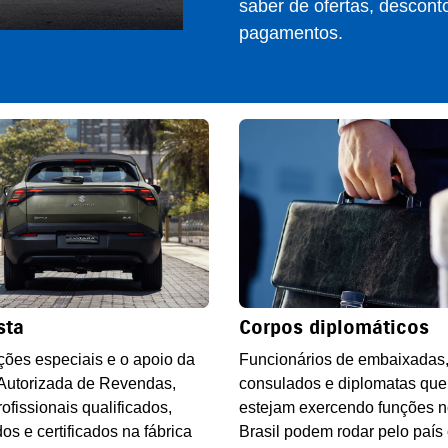
saber de ofertas, descont
pagamentos.
sta
Corpos diplomáticos
ões especiais e o apoio da
Funcionários de embaixadas
Autorizada de Revendas,
consulados e diplomatas que
ofissionais qualificados,
estejam exercendo funções 
dos e certificados na fábrica
Brasil podem rodar pelo país