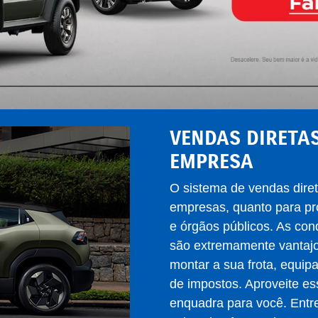
VENDAS DIRETAS
EMPRESA
O sistema de vendas diret
empresas, quanto para pro
e órgãos públicos. As co
são extremamente vantaj
montar a sua frota, equipa
de impostos. Aproveite es
enquadra para você. Entr