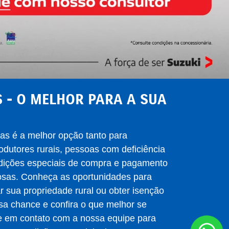
 - O MELHOR PARA A SUA
as é a melhor opção tanto para
dutores rurais, pessoas com deficiência
ndições especiais de compra e pagamento
osas. Conheça as oportunidades para
r sua propriedade rural ou obter isenção
sa chance e confira o que melhor se
e em contato com a nossa equipe para